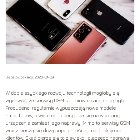
Data publikacji: 2026-01-09
W dobie szybkiego rozwoju technologii mogłoby się
wydawać, że serwisy GSM stopniowo tracą rację bytu.
Producenci regularnie wypuszczają nowe modele
smartfonów, a wiele osób decyduje się na wymianę
urządzenia zamiast jego naprawy. Mimo to serwisy GSM
wciąż cieszą się dużą popularnością i nie brakuje im
klientów. Skąd bierze się to zjawisko i dlaczego naprawa