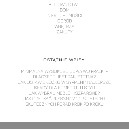
BUDOWNICTWO
DOM
NIERUCHOMOŚCI
OGRÓD
WNĘTRZA
ZAKUPY
OSTATNIE WPISY:
MINIMALNA WYSOKOŚĆ ODPŁYWU PRALKI –
DLACZEGO JEST TAK ISTOTNA?
JAK USTAWIĆ ŁÓŻKO W SYPIALNI? NAJLEPSZE
UKŁADY DLA KOMFORTU I STYLU
JAK WYBRAĆ MEBLE HISZPAŃSKIE?
JAK ODETKAĆ PRYSZNIC? 10 PROSTYCH I
SKUTECZNYCH PORAD KROK PO KROKU